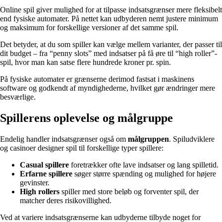
Online spil giver mulighed for at tilpasse indsatsgrænser mere fleksibelt
end fysiske automater. På nettet kan udbyderen nemt justere minimum
og maksimum for forskellige versioner af det samme spil.
Det betyder, at du som spiller kan vælge mellem varianter, der passer til
dit budget – fra “penny slots” med indsatser på få øre til “high roller”-
spil, hvor man kan satse flere hundrede kroner pr. spin.
På fysiske automater er grænserne derimod fastsat i maskinens
software og godkendt af myndighederne, hvilket gør ændringer mere
besværlige.
Spillerens oplevelse og målgruppe
Endelig handler indsatsgrænser også om
målgruppen
. Spiludviklere
og casinoer designer spil til forskellige typer spillere:
Casual spillere
foretrækker ofte lave indsatser og lang spilletid.
Erfarne spillere
søger større spænding og mulighed for højere
gevinster.
High rollers
spiller med store beløb og forventer spil, der
matcher deres risikovillighed.
Ved at variere indsatsgrænserne kan udbyderne tilbyde noget for