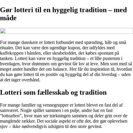
Gør lotteri til en hyggelig tradition – med
måde
For mange danskere er lotteri forbundet med spænding, håb og små
ritualer. Det kan være den ugentlige kupon, der udfyldes med
kaffekoppen i hånden, eller skrabeloddet, der købes spontant på
tanken. Lotteri kan være en hyggelig tradition – et lille pusterum i
hverdagen, hvor drømmen om gevinst får lov at leve. Men som med så
meget andet handler det om balance. Her får du inspiration til, hvordan
du kan gøre lotteri til en positiv og hyggelig del af din hverdag – uden
at det tager overhånd.
Lotteri som fællesskab og tradition
For mange familier og vennegrupper er lotteri blevet en fast del af
samværet. Nogle spiller sammen i en pulje, andre har en fast
“lottoaften”, hvor man ser trækningen sammen og deler grin over de
manglende rækker. Det sociale aspekt er ofte det, der gør oplevelsen
sjov – ikke nødvendigvis udsigten til den store gevinst.