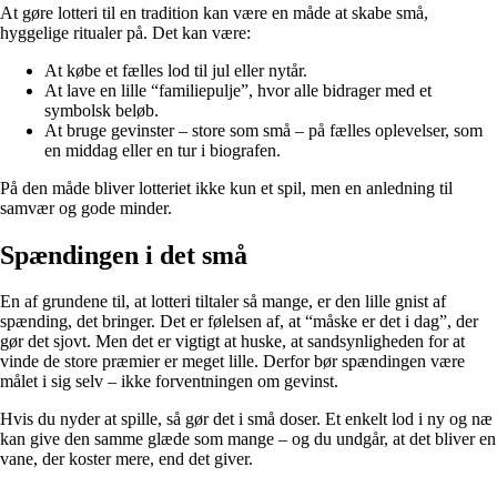
At gøre lotteri til en tradition kan være en måde at skabe små,
hyggelige ritualer på. Det kan være:
At købe et fælles lod til jul eller nytår.
At lave en lille “familiepulje”, hvor alle bidrager med et
symbolsk beløb.
At bruge gevinster – store som små – på fælles oplevelser, som
en middag eller en tur i biografen.
På den måde bliver lotteriet ikke kun et spil, men en anledning til
samvær og gode minder.
Spændingen i det små
En af grundene til, at lotteri tiltaler så mange, er den lille gnist af
spænding, det bringer. Det er følelsen af, at “måske er det i dag”, der
gør det sjovt. Men det er vigtigt at huske, at sandsynligheden for at
vinde de store præmier er meget lille. Derfor bør spændingen være
målet i sig selv – ikke forventningen om gevinst.
Hvis du nyder at spille, så gør det i små doser. Et enkelt lod i ny og næ
kan give den samme glæde som mange – og du undgår, at det bliver en
vane, der koster mere, end det giver.