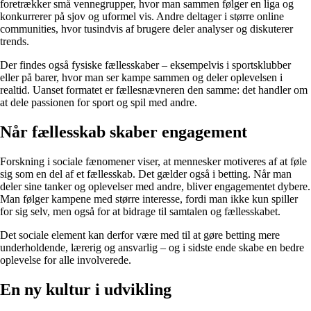
foretrækker små vennegrupper, hvor man sammen følger en liga og
konkurrerer på sjov og uformel vis. Andre deltager i større online
communities, hvor tusindvis af brugere deler analyser og diskuterer
trends.
Der findes også fysiske fællesskaber – eksempelvis i sportsklubber
eller på barer, hvor man ser kampe sammen og deler oplevelsen i
realtid. Uanset formatet er fællesnævneren den samme: det handler om
at dele passionen for sport og spil med andre.
Når fællesskab skaber engagement
Forskning i sociale fænomener viser, at mennesker motiveres af at føle
sig som en del af et fællesskab. Det gælder også i betting. Når man
deler sine tanker og oplevelser med andre, bliver engagementet dybere.
Man følger kampene med større interesse, fordi man ikke kun spiller
for sig selv, men også for at bidrage til samtalen og fællesskabet.
Det sociale element kan derfor være med til at gøre betting mere
underholdende, lærerig og ansvarlig – og i sidste ende skabe en bedre
oplevelse for alle involverede.
En ny kultur i udvikling