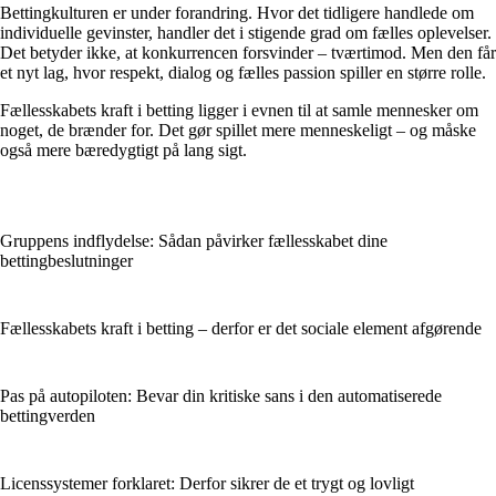
Bettingkulturen er under forandring. Hvor det tidligere handlede om
individuelle gevinster, handler det i stigende grad om fælles oplevelser.
Det betyder ikke, at konkurrencen forsvinder – tværtimod. Men den får
et nyt lag, hvor respekt, dialog og fælles passion spiller en større rolle.
Fællesskabets kraft i betting ligger i evnen til at samle mennesker om
noget, de brænder for. Det gør spillet mere menneskeligt – og måske
også mere bæredygtigt på lang sigt.
Gruppens indflydelse: Sådan påvirker fællesskabet dine
bettingbeslutninger
Fællesskabets kraft i betting – derfor er det sociale element afgørende
Pas på autopiloten: Bevar din kritiske sans i den automatiserede
bettingverden
Licenssystemer forklaret: Derfor sikrer de et trygt og lovligt