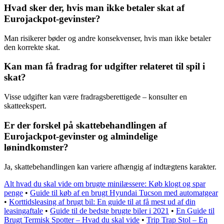
Hvad sker der, hvis man ikke betaler skat af
Eurojackpot-gevinster?
Man risikerer bøder og andre konsekvenser, hvis man ikke betaler
den korrekte skat.
Kan man få fradrag for udgifter relateret til spil i
skat?
Visse udgifter kan være fradragsberettigede – konsulter en
skatteekspert.
Er der forskel på skattebehandlingen af
Eurojackpot-gevinster og almindelige
lønindkomster?
Ja, skattebehandlingen kan variere afhængig af indtægtens karakter.
Alt hvad du skal vide om brugte minilæssere: Køb klogt og spar
penge
•
Guide til køb af en brugt Hyundai Tucson med automatgear
•
Korttidsleasing af brugt bil: En guide til at få mest ud af din
leasingaftale
•
Guide til de bedste brugte biler i 2021
•
En Guide til
Brugt Termisk Spotter – Hvad du skal vide
•
Trip Trap Stol – En