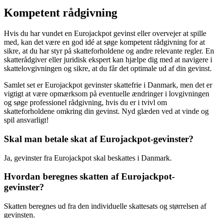
Kompetent rådgivning
Hvis du har vundet en Eurojackpot gevinst eller overvejer at spille
med, kan det være en god idé at søge kompetent rådgivning for at
sikre, at du har styr på skatteforholdene og andre relevante regler. En
skatterådgiver eller juridisk ekspert kan hjælpe dig med at navigere i
skattelovgivningen og sikre, at du får det optimale ud af din gevinst.
Samlet set er Eurojackpot gevinster skattefrie i Danmark, men det er
vigtigt at være opmærksom på eventuelle ændringer i lovgivningen
og søge professionel rådgivning, hvis du er i tvivl om
skatteforholdene omkring din gevinst. Nyd glæden ved at vinde og
spil ansvarligt!
Skal man betale skat af Eurojackpot-gevinster?
Ja, gevinster fra Eurojackpot skal beskattes i Danmark.
Hvordan beregnes skatten af Eurojackpot-
gevinster?
Skatten beregnes ud fra den individuelle skattesats og størrelsen af
gevinsten.