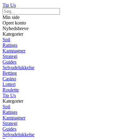
Tip Us
Min side
Opret konto
Nyhedsbreve
Kategorier
Spil
Ratings
Kampagner
Strategi
Guides
Selvudelukkelse
Betting
Casino
Lotteri
Roulette
Tip Us
Kategorier
Spil
Ratings
Kampagner
Strategi
Guides
Selvudelukkelse