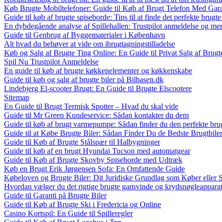
Køb Brugte Mobiltelefoner: Guide til Køb af Brugt Telefon Med Gara
Guide til køb af brugte spiseborde: Tips til at finde det perfekte brugt
En dybdegående analyse af Spillehallen: Trustpilot anmeldelse og me
Guide til Genbrug af Byggematerialer i København
Alt hvad du behøver at vide om ibrugtagningstilladelse
Køb og Salg af Brugte Ting Online: En Guide til Privat Salg af Brugt
Spil Nu Trustpilot Anmeldelse
En guide til køb af brugte køkkenelementer og køkkenskabe
Guide til køb og salg af brugte biler på Bilbasen.dk
Lindebjerg El-scooter Brugt: En Guide til Brugte Elscootere
Sitemap
En Guide til Brugt Termisk Spotter – Hvad du skal vide
Guide til Mr Green Kundeservice: Sådan kontakter du dem
Guide til køb af brugt varmepumpe: Sådan finder du den perfekte bru
Guide til at Købe Brugte Biler: Sådan Finder Du de Bedste Brugtbile
Guide til Køb af Brugte Stålspær til Halbygninger
Guide til køb af en brugt Hyundai Tucson med automatgear
Guide til Køb af Brugte Skovby Spiseborde med Udtræk
Køb en Brugt Erik Jørgensen Sofa: En Omfattende Guide
Købeloven og Brugte Biler: Dit Juridiske Grundlag som Køber eller 
Hvordan vælger du det rigtige brugte garnvinde og krydsnøgleappara
Guide til Garanti på Brugte Biler
Guide til Køb af Brugte Ski i Fredericia og Online
Casino Kortspil: En Guide til Spilleregler