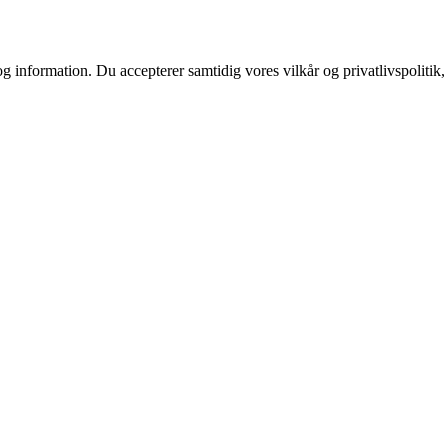
g information. Du accepterer samtidig vores vilkår og privatlivspolitik,