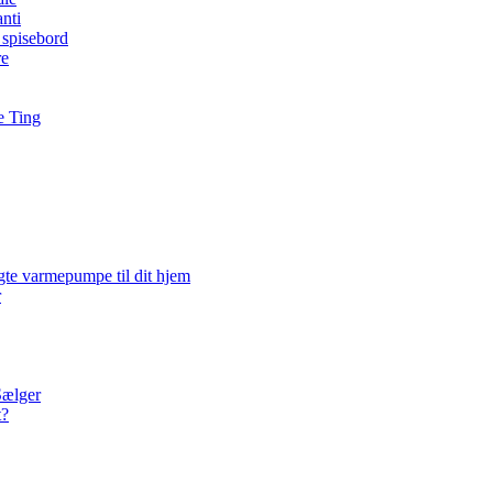
nti
e spisebord
re
e Ting
gte varmepumpe til dit hjem
r
Sælger
t?