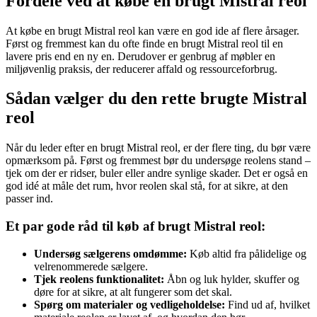
Fordele ved at købe en brugt Mistral reol
At købe en brugt Mistral reol kan være en god ide af flere årsager.
Først og fremmest kan du ofte finde en brugt Mistral reol til en
lavere pris end en ny en. Derudover er genbrug af møbler en
miljøvenlig praksis, der reducerer affald og ressourceforbrug.
Sådan vælger du den rette brugte Mistral
reol
Når du leder efter en brugt Mistral reol, er der flere ting, du bør være
opmærksom på. Først og fremmest bør du undersøge reolens stand –
tjek om der er ridser, buler eller andre synlige skader. Det er også en
god idé at måle det rum, hvor reolen skal stå, for at sikre, at den
passer ind.
Et par gode råd til køb af brugt Mistral reol:
Undersøg sælgerens omdømme:
Køb altid fra pålidelige og
velrenommerede sælgere.
Tjek reolens funktionalitet:
Åbn og luk hylder, skuffer og
døre for at sikre, at alt fungerer som det skal.
Spørg om materialer og vedligeholdelse:
Find ud af, hvilket