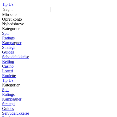
Tip Us
Min side
Opret konto
Nyhedsbreve
Kategorier
Spil
Ratings
Kampagner
Strategi
Guides
Selvudelukkelse
Betting
Casino
Lotteri
Roulette
Tip Us
Kategorier
Spil
Ratings
Kampagner
Strategi
Guides
Selvudelukkelse