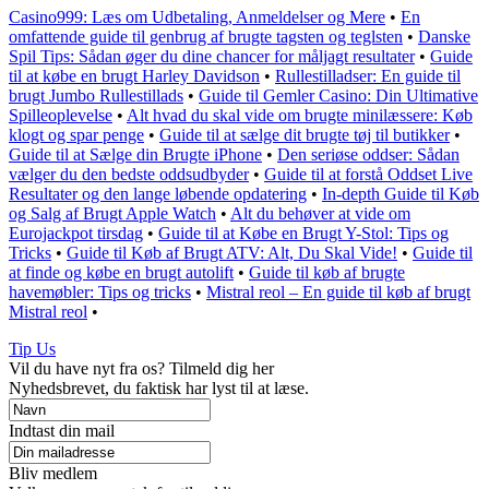
Casino999: Læs om Udbetaling, Anmeldelser og Mere
•
En
omfattende guide til genbrug af brugte tagsten og teglsten
•
Danske
Spil Tips: Sådan øger du dine chancer for måljagt resultater
•
Guide
til at købe en brugt Harley Davidson
•
Rullestilladser: En guide til
brugt Jumbo Rullestillads
•
Guide til Gemler Casino: Din Ultimative
Spilleoplevelse
•
Alt hvad du skal vide om brugte minilæssere: Køb
klogt og spar penge
•
Guide til at sælge dit brugte tøj til butikker
•
Guide til at Sælge din Brugte iPhone
•
Den seriøse oddser: Sådan
vælger du den bedste oddsudbyder
•
Guide til at forstå Oddset Live
Resultater og den lange løbende opdatering
•
In-depth Guide til Køb
og Salg af Brugt Apple Watch
•
Alt du behøver at vide om
Eurojackpot tirsdag
•
Guide til at Købe en Brugt Y-Stol: Tips og
Tricks
•
Guide til Køb af Brugt ATV: Alt, Du Skal Vide!
•
Guide til
at finde og købe en brugt autolift
•
Guide til køb af brugte
havemøbler: Tips og tricks
•
Mistral reol – En guide til køb af brugt
Mistral reol
•
Tip Us
Vil du have nyt fra os? Tilmeld dig her
Nyhedsbrevet, du faktisk har lyst til at læse.
Indtast din mail
Bliv medlem