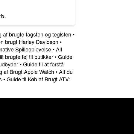
is.
 af brugte tagsten og teglsten
•
 en brugt Harley Davidson
•
mative Spilleoplevelse
•
Alt
t brugte tøj til butikker
•
Guide
udbyder
•
Guide til at forstå
lg af Brugt Apple Watch
•
Alt du
s
•
Guide til Køb af Brugt ATV: