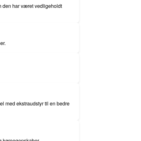
om den har været vedligeholdt
er.
el med ekstraudstyr til en bedre
og køreegenskaber.