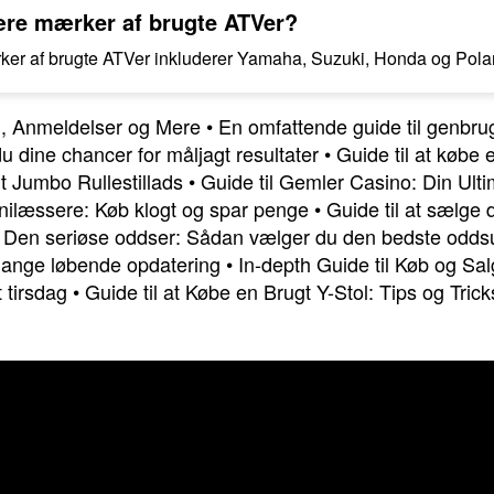
ære mærker af brugte ATVer?
er af brugte ATVer inkluderer Yamaha, Suzuki, Honda og Polar
, Anmeldelser og Mere
•
En omfattende guide til genbrug
 dine chancer for måljagt resultater
•
Guide til at købe
gt Jumbo Rullestillads
•
Guide til Gemler Casino: Din Ulti
nilæssere: Køb klogt og spar penge
•
Guide til at sælge di
•
Den seriøse oddser: Sådan vælger du den bedste odds
lange løbende opdatering
•
In-depth Guide til Køb og Sa
 tirsdag
•
Guide til at Købe en Brugt Y-Stol: Tips og Trick