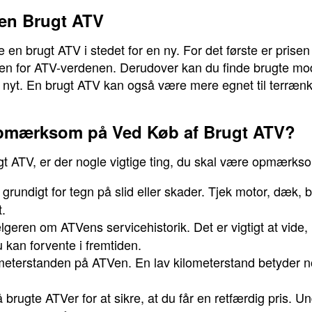
 en Brugt ATV
e en brugt ATV i stedet for en ny. For det første er prisen
inden for ATV-verdenen. Derudover kan du finde brugte m
øbe nyt. En brugt ATV kan også være mere egnet til terræn
pmærksom på Ved Køb af Brugt ATV?
rugt ATV, er der nogle vigtige ting, du skal være opmærks
undigt for tegn på slid eller skader. Tjek motor, dæk, br
t.
eren om ATVens servicehistorik. Det er vigtigt at vide, 
 kan forvente i fremtiden.
meterstanden på ATVen. En lav kilometerstand betyder n
brugte ATVer for at sikre, at du får en retfærdig pris. 