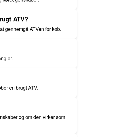
brugt ATV?
l at gennemgå ATVen før køb.
angler.
øber en brugt ATV.
enskaber og om den virker som