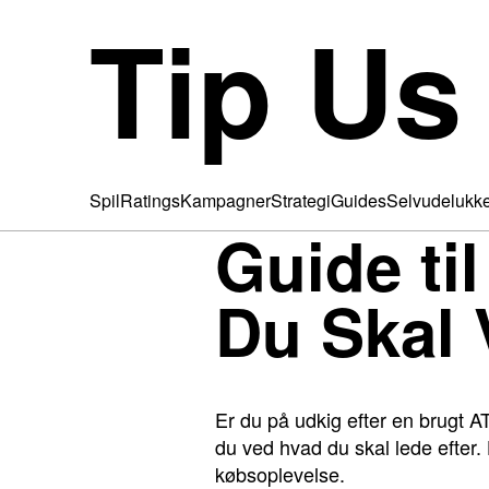
Tip Us
Spil
Ratings
Kampagner
Strategi
Guides
Selvudelukk
Guide til
Du Skal 
Er du på udkig efter en brugt A
du ved hvad du skal lede efter. 
købsoplevelse.