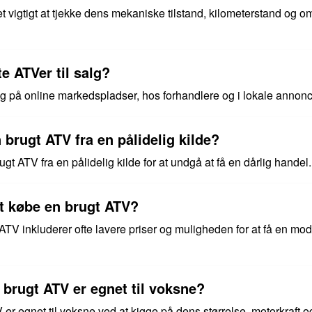
t vigtigt at tjekke dens mekaniske tilstand, kilometerstand og 
e ATVer til salg?
lg på online markedspladser, hos forhandlere og i lokale annonc
n brugt ATV fra en pålidelig kilde?
rugt ATV fra en pålidelig kilde for at undgå at få en dårlig handel.
at købe en brugt ATV?
TV inkluderer ofte lavere priser og muligheden for at få en mod
brugt ATV er egnet til voksne?
er egnet til voksne ved at kigge på dens størrelse, motorkraft 