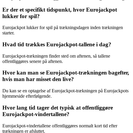
Er der et specifikt tidspunkt, hvor Eurojackpot
lukker for spil?
Eurojackpot lukker for spil på trækningsdagen inden trækningen
starter.
Hvad tid trækkes Eurojackpot-tallene i dag?
Eurojackpot-trækningen finder sted om aftenen, så tallene
offentliggøres senere på aftenen.
Hvor kan man se Eurojackpot-trækningen bagefter,
hvis man har misset den live?
Du kan se en optagelse af Eurojackpot-trækningen på Eurojackpots
hjemmeside efterfølgende.
Hvor lang tid tager det typisk at offentliggøre
Eurojackpot-vindertallene?
Eurojackpot-vindertallene offentliggøres normalt kort tid efter
trækningen er afsluttet.