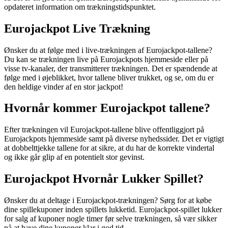
opdateret information om trækningstidspunktet.
Eurojackpot Live Trækning
Ønsker du at følge med i live-trækningen af Eurojackpot-tallene?
Du kan se trækningen live på Eurojackpots hjemmeside eller på
visse tv-kanaler, der transmitterer trækningen. Det er spændende at
følge med i øjeblikket, hvor tallene bliver trukket, og se, om du er
den heldige vinder af en stor jackpot!
Hvornår kommer Eurojackpot tallene?
Efter trækningen vil Eurojackpot-tallene blive offentliggjort på
Eurojackpots hjemmeside samt på diverse nyhedssider. Det er vigtigt
at dobbelttjekke tallene for at sikre, at du har de korrekte vindertal
og ikke går glip af en potentielt stor gevinst.
Eurojackpot Hvornår Lukker Spillet?
Ønsker du at deltage i Eurojackpot-trækningen? Sørg for at købe
dine spillekuponer inden spillets lukketid. Eurojackpot-spillet lukker
for salg af kuponer nogle timer før selve trækningen, så vær sikker
på at have dine kuponer klar i god tid.