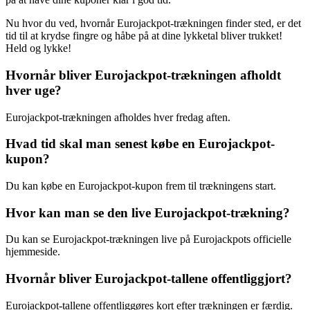
Nu hvor du ved, hvornår Eurojackpot-trækningen finder sted, er det
tid til at krydse fingre og håbe på at dine lykketal bliver trukket!
Held og lykke!
Hvornår bliver Eurojackpot-trækningen afholdt
hver uge?
Eurojackpot-trækningen afholdes hver fredag aften.
Hvad tid skal man senest købe en Eurojackpot-
kupon?
Du kan købe en Eurojackpot-kupon frem til trækningens start.
Hvor kan man se den live Eurojackpot-trækning?
Du kan se Eurojackpot-trækningen live på Eurojackpots officielle
hjemmeside.
Hvornår bliver Eurojackpot-tallene offentliggjort?
Eurojackpot-tallene offentliggøres kort efter trækningen er færdig.