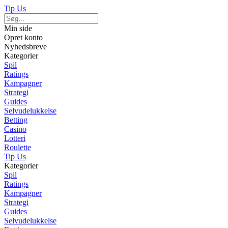
Tip Us
Min side
Opret konto
Nyhedsbreve
Kategorier
Spil
Ratings
Kampagner
Strategi
Guides
Selvudelukkelse
Betting
Casino
Lotteri
Roulette
Tip Us
Kategorier
Spil
Ratings
Kampagner
Strategi
Guides
Selvudelukkelse