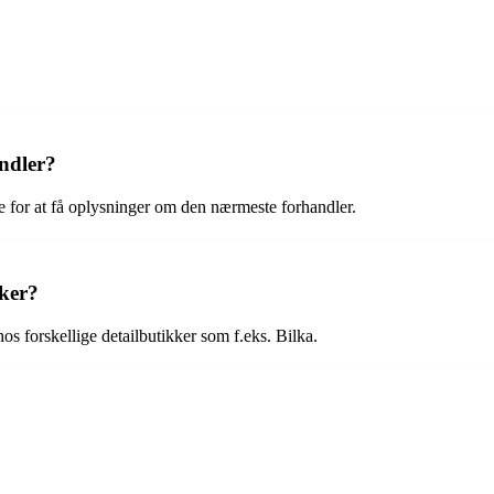
ndler?
e for at få oplysninger om den nærmeste forhandler.
kker?
os forskellige detailbutikker som f.eks. Bilka.