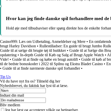
Hvor kan jeg finde danske spil forhandlere med de 
Hold øje med tilbudsaviser eller spørg direkte hos de enkelte forhan
Casino999: Læs om Udbetaling, Anmeldelser og Mere
•
En omfattende 
brugt Harley Davidson
•
Rullestilladser: En guide til brugt Jumbo Rulle
Guide til at sælge dit brugte tøj til butikker
•
Guide til at Sælge din Bru
opdatering
•
In-depth Guide til Køb og Salg af Brugt Apple Watch
•
Al
Vide!
•
Guide til at finde og købe en brugt autolift
•
Guide til køb af br
til de bedste bonuskoder i 2022 til Spilnu og Ekstra Bladet Casino
•
En 
•
Guide til at finde nærmeste danske spil forhandler
•
Tip Us
Vil du have nyt fra os? Tilmeld dig her
Nyhedsbrevet, du faktisk har lyst til at læse.
Indtast din mail
Bliv medlem
Jeg har læst og accepterer vilkår og betingelser.