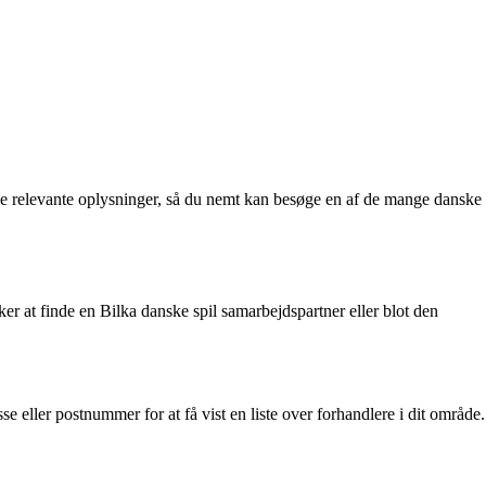
nde relevante oplysninger, så du nemt kan besøge en af de mange danske
er at finde en Bilka danske spil samarbejdspartner eller blot den
e eller postnummer for at få vist en liste over forhandlere i dit område.