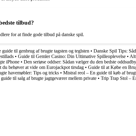
bedste tilbud?
dlere for at finde gode tilbud på danske spil.
guide til genbrug af brugte tagsten og teglsten
•
Danske Spil Tips: Såda
stillads
•
Guide til Gemler Casino: Din Ultimative Spilleoplevelse
•
Alt
gte iPhone
•
Den seriøse oddser: Sådan vælger du den bedste oddsudb
t du behøver at vide om Eurojackpot tirsdag
•
Guide til at Købe en Brug
ugte havemøbler: Tips og tricks
•
Mistral reol – En guide til køb af brugt
guide til salg af brugte jagtgeværer mellem private
•
Trip Trap Stol – 