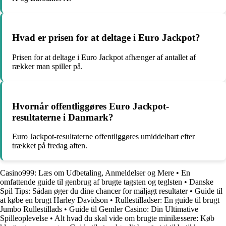
Hvad er prisen for at deltage i Euro Jackpot?
Prisen for at deltage i Euro Jackpot afhænger af antallet af
rækker man spiller på.
Hvornår offentliggøres Euro Jackpot-
resultaterne i Danmark?
Euro Jackpot-resultaterne offentliggøres umiddelbart efter
trækket på fredag aften.
Casino999: Læs om Udbetaling, Anmeldelser og Mere
•
En
omfattende guide til genbrug af brugte tagsten og teglsten
•
Danske
Spil Tips: Sådan øger du dine chancer for måljagt resultater
•
Guide til
at købe en brugt Harley Davidson
•
Rullestilladser: En guide til brugt
Jumbo Rullestillads
•
Guide til Gemler Casino: Din Ultimative
Spilleoplevelse
•
Alt hvad du skal vide om brugte minilæssere: Køb