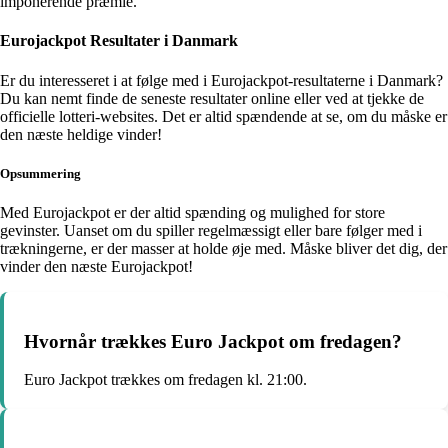
imponerende præmie.
Eurojackpot Resultater i Danmark
Er du interesseret i at følge med i Eurojackpot-resultaterne i Danmark?
Du kan nemt finde de seneste resultater online eller ved at tjekke de
officielle lotteri-websites. Det er altid spændende at se, om du måske er
den næste heldige vinder!
Opsummering
Med Eurojackpot er der altid spænding og mulighed for store
gevinster. Uanset om du spiller regelmæssigt eller bare følger med i
trækningerne, er der masser at holde øje med. Måske bliver det dig, der
vinder den næste Eurojackpot!
Hvornår trækkes Euro Jackpot om fredagen?
Euro Jackpot trækkes om fredagen kl. 21:00.