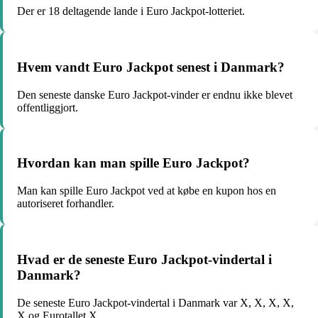
Der er 18 deltagende lande i Euro Jackpot-lotteriet.
Hvem vandt Euro Jackpot senest i Danmark?
Den seneste danske Euro Jackpot-vinder er endnu ikke blevet
offentliggjort.
Hvordan kan man spille Euro Jackpot?
Man kan spille Euro Jackpot ved at købe en kupon hos en
autoriseret forhandler.
Hvad er de seneste Euro Jackpot-vindertal i
Danmark?
De seneste Euro Jackpot-vindertal i Danmark var X, X, X, X,
X og Eurotallet X.